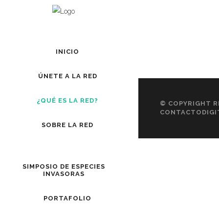
NATALIA MARÍ
JESSICA ALE
(VICEPR
JOSÉ IGNACI
(SECR
Eq
LILIA LISSE
INICIO
(VO
Eq
MIGUEL ÁNGEL
(TES
Eq
NATASHA VAL
ÚNETE A LA RED
Eq
Eq
V
YEPES (PR
V
¿QUÉ ES LA RED?
© COPYRIGHT
R
V
CONTACTODIGI
V
V
V
SOBRE LA RED
SIMPOSIO DE ESPECIES
INVASORAS
PORTAFOLIO